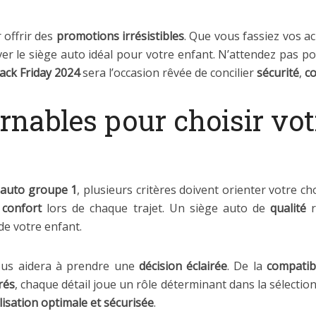
 offrir des
promotions irrésistibles
. Que vous fassiez vos a
r le siège auto idéal pour votre enfant. N’attendez pas pour
ack Friday 2024
sera l’occasion rêvée de concilier
sécurité
,
co
rnables pour choisir vot
 auto groupe 1
, plusieurs critères doivent orienter votre c
n
confort
lors de chaque trajet. Un siège auto de
qualité
r
de votre enfant.
ous aidera à prendre une
décision éclairée
. De la
compatibi
rés
, chaque détail joue un rôle déterminant dans la sélectio
ilisation optimale et sécurisée
.