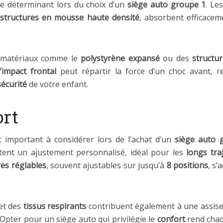
re déterminant lors du choix d’un
siège auto groupe 1
. Le
structures en mousse haute densité
, absorbent efficaceme
s matériaux comme le
polystyrène expansé
ou des
structu
’impact frontal
peut répartir la force d’un choc avant, r
sécurité
de votre enfant.
ort
 important à considérer lors de l’achat d’un
siège auto 
tent un ajustement personnalisé, idéal pour les
longs tra
res réglables
, souvent ajustables sur jusqu’à
8 positions
, s’
et des
tissus respirants
contribuent également à une assise a
 Opter pour un siège auto qui privilégie le
confort
rend chaq