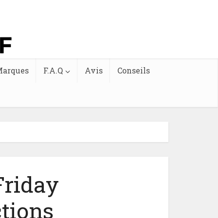
arques
F.A.Q
Avis
Conseils
Friday
ctions