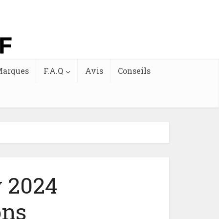
arques
F.A.Q
Avis
Conseils
y 2024
ons