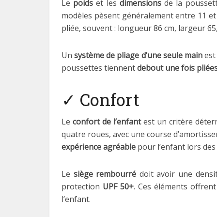
Le
poids
et les
dimensions
de la poussett
modèles pèsent généralement entre 11 et 
pliée, souvent : longueur 86 cm, largeur 6
Un
système de pliage d’une seule main
est
poussettes tiennent
debout une fois pliée
✓ Confort
Le
confort de l’enfant
est un critère déter
quatre roues, avec une course d’amortissem
expérience agréable
pour l’enfant lors de
Le
siège rembourré
doit avoir une dens
protection
UPF 50+
. Ces éléments offrent
l’enfant.