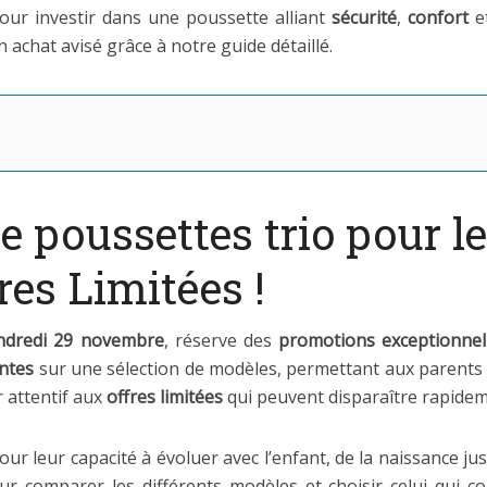
pour investir dans une poussette alliant
sécurité
,
confort
e
 achat avisé grâce à notre guide détaillé.
e poussettes trio pour l
fres Limitées !
ndredi 29 novembre
, réserve des
promotions exceptionnel
ntes
sur une sélection de modèles, permettant aux parents
r attentif aux
offres limitées
qui peuvent disparaître rapidem
ur leur capacité à évoluer avec l’enfant, de la naissance ju
r comparer les différents modèles et choisir celui qui c