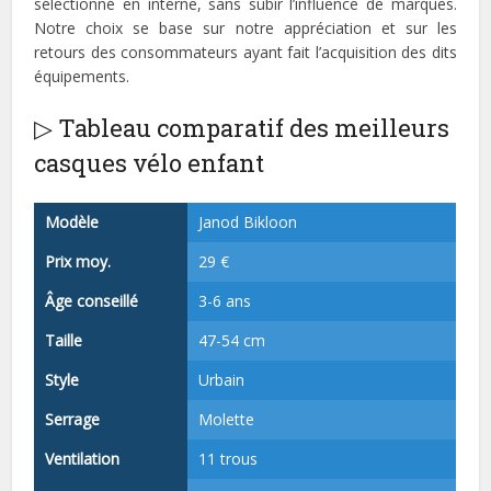
sélectionné en interne, sans subir l’influence de marques.
Notre choix se base sur notre appréciation et sur les
retours des consommateurs ayant fait l’acquisition des dits
équipements.
▷ Tableau comparatif des meilleurs
casques vélo enfant
Modèle
Janod Bikloon
Prix moy.
29 €
Âge conseillé
3-6 ans
Taille
47-54 cm
Style
Urbain
Serrage
Molette
Ventilation
11 trous