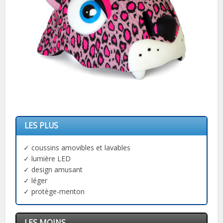
LES PLUS
✓ coussins amovibles et lavables
✓ lumière LED
✓ design amusant
✓ léger
✓ protège-menton
LES MOINS