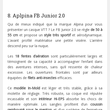
8. Aplpina FB Junior 2.0
Qui de mieux indiqué que la marque Alpina pour vous
présenter un casque VTT ? Le FB Junior 2.0 se règle
de 50 à
55 cm
et propose un
style très sportif
et aérodynamique.
L’avant profilé matérialise une petite visière. L’arrière
descend peu sur la nuque.
Les
18 fentes d’aération
sont particulièrement larges et
témoignent de sa capacité à accompagner l’enfant dans
des aventures intenses, sans qu’il ressente de chaleur
excessive. Les ouvertures frontales sont par ailleurs
équipées de
filets anti-insectes
efficaces.
Ce
modèle In-Mold
est léger et très stable, grâce à sa
molette de réglage. Très robuste, sa coque est réputée
incassable et son
intérieur Hi-EPS
absorbe les chocs de
manière optimale. Les sangles profitent d’un
coussin
rembourré sous le menton
et d’un système de fermeture