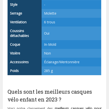
Style
-
Serrage
Molette
Ventilation
6 trous
Coussins
Oui
détachables
Coque
In-Mold
Visière
Non
Accessoires
Éclairage/Mentonnière
Poids
285 g
Quels sont les meilleurs casques
vélo enfant en 2023 ?
Voici notre classement des
meilleurs casques vélo pour