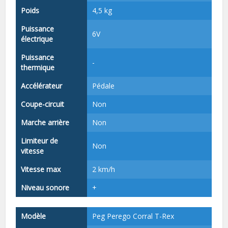
Poids
4,5 kg
Puissance
6V
électrique
Puissance
-
thermique
Accélérateur
Pédale
Coupe-circuit
Non
Marche arrière
Non
Limiteur de
Non
vitesse
Vitesse max
2 km/h
Niveau sonore
+
Modèle
Peg Perego Corral T-Rex