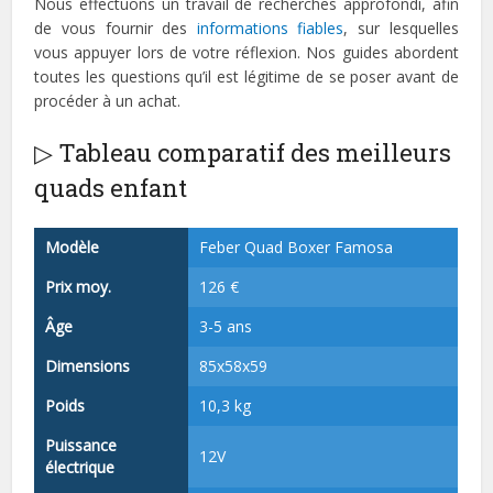
Nous effectuons un travail de recherches approfondi, afin
de vous fournir des
informations fiables
, sur lesquelles
vous appuyer lors de votre réflexion. Nos guides abordent
toutes les questions qu’il est légitime de se poser avant de
procéder à un achat.
▷ Tableau comparatif des meilleurs
quads enfant
Modèle
Feber Quad Boxer Famosa
Prix moy.
126 €
Âge
3-5 ans
Dimensions
85x58x59
Poids
10,3 kg
Puissance
12V
électrique