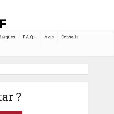
arques
F.A.Q
Avis
Conseils
ar ?