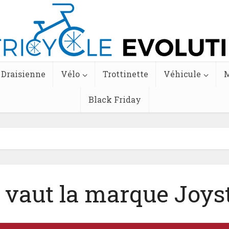
Draisienne
Vélo
Trottinette
Véhicule
M
Black Friday
 vaut la marque Joyst