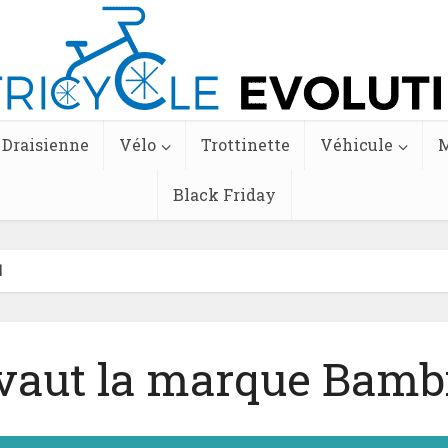
Draisienne
Vélo
Trottinette
Véhicule
M
Black Friday
l
vaut la marque Bambi