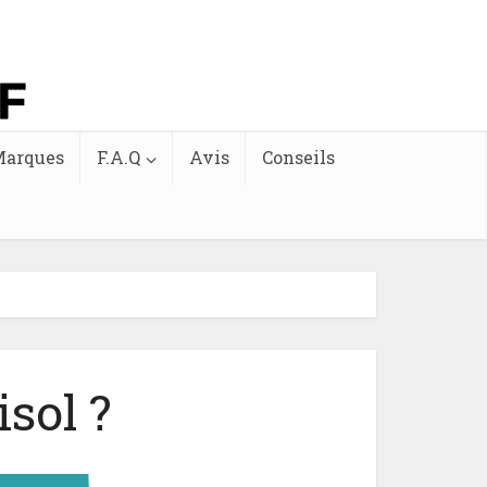
arques
F.A.Q
Avis
Conseils
sol ?